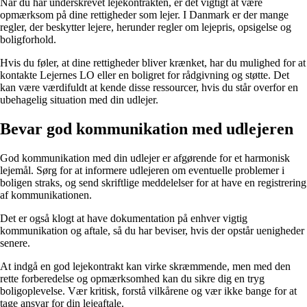
Når du har underskrevet lejekontrakten, er det vigtigt at være
opmærksom på dine rettigheder som lejer. I Danmark er der mange
regler, der beskytter lejere, herunder regler om lejepris, opsigelse og
boligforhold.
Hvis du føler, at dine rettigheder bliver krænket, har du mulighed for at
kontakte Lejernes LO eller en boligret for rådgivning og støtte. Det
kan være værdifuldt at kende disse ressourcer, hvis du står overfor en
ubehagelig situation med din udlejer.
Bevar god kommunikation med udlejeren
God kommunikation med din udlejer er afgørende for et harmonisk
lejemål. Sørg for at informere udlejeren om eventuelle problemer i
boligen straks, og send skriftlige meddelelser for at have en registrering
af kommunikationen.
Det er også klogt at have dokumentation på enhver vigtig
kommunikation og aftale, så du har beviser, hvis der opstår uenigheder
senere.
At indgå en god lejekontrakt kan virke skræmmende, men med den
rette forberedelse og opmærksomhed kan du sikre dig en tryg
boligoplevelse. Vær kritisk, forstå vilkårene og vær ikke bange for at
tage ansvar for din lejeaftale.