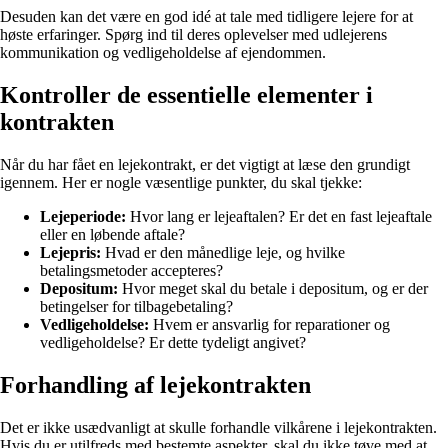
Desuden kan det være en god idé at tale med tidligere lejere for at
høste erfaringer. Spørg ind til deres oplevelser med udlejerens
kommunikation og vedligeholdelse af ejendommen.
Kontroller de essentielle elementer i
kontrakten
Når du har fået en lejekontrakt, er det vigtigt at læse den grundigt
igennem. Her er nogle væsentlige punkter, du skal tjekke:
Lejeperiode:
Hvor lang er lejeaftalen? Er det en fast lejeaftale
eller en løbende aftale?
Lejepris:
Hvad er den månedlige leje, og hvilke
betalingsmetoder accepteres?
Depositum:
Hvor meget skal du betale i depositum, og er der
betingelser for tilbagebetaling?
Vedligeholdelse:
Hvem er ansvarlig for reparationer og
vedligeholdelse? Er dette tydeligt angivet?
Forhandling af lejekontrakten
Det er ikke usædvanligt at skulle forhandle vilkårene i lejekontrakten.
Hvis du er utilfreds med bestemte aspekter, skal du ikke tøve med at