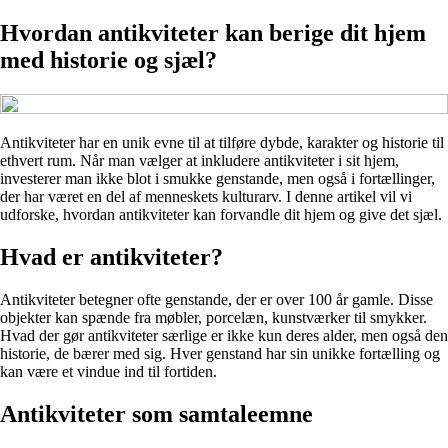
Hvordan antikviteter kan berige dit hjem
med historie og sjæl?
Antikviteter har en unik evne til at tilføre dybde, karakter og historie til
ethvert rum. Når man vælger at inkludere antikviteter i sit hjem,
investerer man ikke blot i smukke genstande, men også i fortællinger,
der har været en del af menneskets kulturarv. I denne artikel vil vi
udforske, hvordan antikviteter kan forvandle dit hjem og give det sjæl.
Hvad er antikviteter?
Antikviteter betegner ofte genstande, der er over 100 år gamle. Disse
objekter kan spænde fra møbler, porcelæn, kunstværker til smykker.
Hvad der gør antikviteter særlige er ikke kun deres alder, men også den
historie, de bærer med sig. Hver genstand har sin unikke fortælling og
kan være et vindue ind til fortiden.
Antikviteter som samtaleemne