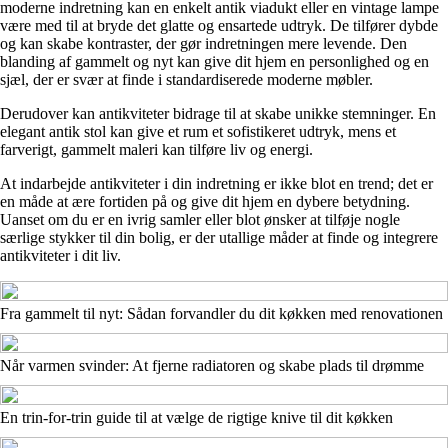
moderne indretning kan en enkelt antik viadukt eller en vintage lampe
være med til at bryde det glatte og ensartede udtryk. De tilfører dybde
og kan skabe kontraster, der gør indretningen mere levende. Den
blanding af gammelt og nyt kan give dit hjem en personlighed og en
sjæl, der er svær at finde i standardiserede moderne møbler.
Derudover kan antikviteter bidrage til at skabe unikke stemninger. En
elegant antik stol kan give et rum et sofistikeret udtryk, mens et
farverigt, gammelt maleri kan tilføre liv og energi.
At indarbejde antikviteter i din indretning er ikke blot en trend; det er
en måde at ære fortiden på og give dit hjem en dybere betydning.
Uanset om du er en ivrig samler eller blot ønsker at tilføje nogle
særlige stykker til din bolig, er der utallige måder at finde og integrere
antikviteter i dit liv.
Fra gammelt til nyt: Sådan forvandler du dit køkken med renovationen
Når varmen svinder: At fjerne radiatoren og skabe plads til drømme
En trin-for-trin guide til at vælge de rigtige knive til dit køkken