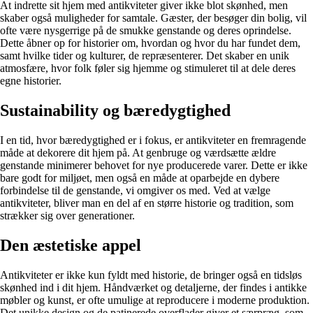
At indrette sit hjem med antikviteter giver ikke blot skønhed, men
skaber også muligheder for samtale. Gæster, der besøger din bolig, vil
ofte være nysgerrige på de smukke genstande og deres oprindelse.
Dette åbner op for historier om, hvordan og hvor du har fundet dem,
samt hvilke tider og kulturer, de repræsenterer. Det skaber en unik
atmosfære, hvor folk føler sig hjemme og stimuleret til at dele deres
egne historier.
Sustainability og bæredygtighed
I en tid, hvor bæredygtighed er i fokus, er antikviteter en fremragende
måde at dekorere dit hjem på. At genbruge og værdsætte ældre
genstande minimerer behovet for nye producerede varer. Dette er ikke
bare godt for miljøet, men også en måde at oparbejde en dybere
forbindelse til de genstande, vi omgiver os med. Ved at vælge
antikviteter, bliver man en del af en større historie og tradition, som
strækker sig over generationer.
Den æstetiske appel
Antikviteter er ikke kun fyldt med historie, de bringer også en tidsløs
skønhed ind i dit hjem. Håndværket og detaljerne, der findes i antikke
møbler og kunst, er ofte umulige at reproducere i moderne produktion.
Det unikke design og de patinerede overflader giver et særpræg, som