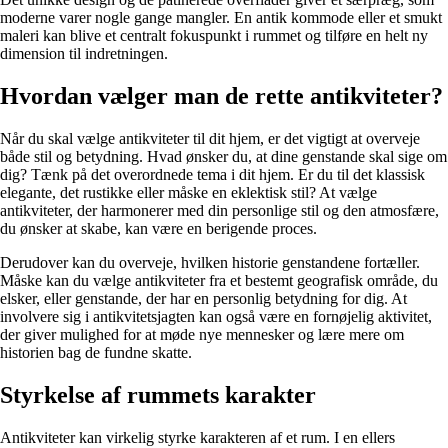
moderne varer nogle gange mangler. En antik kommode eller et smukt
maleri kan blive et centralt fokuspunkt i rummet og tilføre en helt ny
dimension til indretningen.
Hvordan vælger man de rette antikviteter?
Når du skal vælge antikviteter til dit hjem, er det vigtigt at overveje
både stil og betydning. Hvad ønsker du, at dine genstande skal sige om
dig? Tænk på det overordnede tema i dit hjem. Er du til det klassisk
elegante, det rustikke eller måske en eklektisk stil? At vælge
antikviteter, der harmonerer med din personlige stil og den atmosfære,
du ønsker at skabe, kan være en berigende proces.
Derudover kan du overveje, hvilken historie genstandene fortæller.
Måske kan du vælge antikviteter fra et bestemt geografisk område, du
elsker, eller genstande, der har en personlig betydning for dig. At
involvere sig i antikvitetsjagten kan også være en fornøjelig aktivitet,
der giver mulighed for at møde nye mennesker og lære mere om
historien bag de fundne skatte.
Styrkelse af rummets karakter
Antikviteter kan virkelig styrke karakteren af et rum. I en ellers