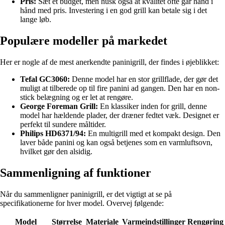
Pris:
Sæt et budget, men husk også at kvalitet ofte går hånd i
hånd med pris. Investering i en god grill kan betale sig i det
lange løb.
Populære modeller på markedet
Her er nogle af de mest anerkendte paninigrill, der findes i øjeblikket:
Tefal GC3060:
Denne model har en stor grillflade, der gør det
muligt at tilberede op til fire panini ad gangen. Den har en non-
stick belægning og er let at rengøre.
George Foreman Grill:
En klassiker inden for grill, denne
model har hældende plader, der dræner fedtet væk. Designet er
perfekt til sundere måltider.
Philips HD6371/94:
En multigrill med et kompakt design. Den
laver både panini og kan også betjenes som en varmluftsovn,
hvilket gør den alsidig.
Sammenligning af funktioner
Når du sammenligner paninigrill, er det vigtigt at se på
specifikationerne for hver model. Overvej følgende:
Model
Størrelse
Materiale
Varmeindstillinger
Rengøring