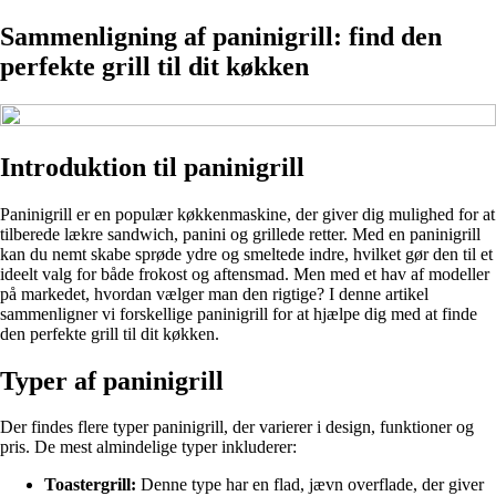
Sammenligning af paninigrill: find den
perfekte grill til dit køkken
Introduktion til paninigrill
Paninigrill er en populær køkkenmaskine, der giver dig mulighed for at
tilberede lækre sandwich, panini og grillede retter. Med en paninigrill
kan du nemt skabe sprøde ydre og smeltede indre, hvilket gør den til et
ideelt valg for både frokost og aftensmad. Men med et hav af modeller
på markedet, hvordan vælger man den rigtige? I denne artikel
sammenligner vi forskellige paninigrill for at hjælpe dig med at finde
den perfekte grill til dit køkken.
Typer af paninigrill
Der findes flere typer paninigrill, der varierer i design, funktioner og
pris. De mest almindelige typer inkluderer:
Toastergrill:
Denne type har en flad, jævn overflade, der giver