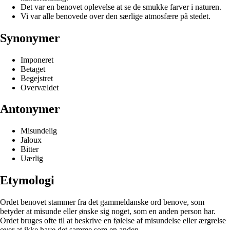
Det var en benovet oplevelse at se de smukke farver i naturen.
Vi var alle benovede over den særlige atmosfære på stedet.
Synonymer
Imponeret
Betaget
Begejstret
Overvældet
Antonymer
Misundelig
Jaloux
Bitter
Uærlig
Etymologi
Ordet benovet stammer fra det gammeldanske ord benove, som
betyder at misunde eller ønske sig noget, som en anden person har.
Ordet bruges ofte til at beskrive en følelse af misundelse eller ærgrelse
over at ikke have det samme som en anden.