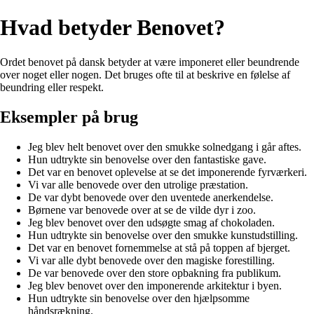
Hvad betyder Benovet?
Ordet benovet på dansk betyder at være imponeret eller beundrende
over noget eller nogen. Det bruges ofte til at beskrive en følelse af
beundring eller respekt.
Eksempler på brug
Jeg blev helt benovet over den smukke solnedgang i går aftes.
Hun udtrykte sin benovelse over den fantastiske gave.
Det var en benovet oplevelse at se det imponerende fyrværkeri.
Vi var alle benovede over den utrolige præstation.
De var dybt benovede over den uventede anerkendelse.
Børnene var benovede over at se de vilde dyr i zoo.
Jeg blev benovet over den udsøgte smag af chokoladen.
Hun udtrykte sin benovelse over den smukke kunstudstilling.
Det var en benovet fornemmelse at stå på toppen af bjerget.
Vi var alle dybt benovede over den magiske forestilling.
De var benovede over den store opbakning fra publikum.
Jeg blev benovet over den imponerende arkitektur i byen.
Hun udtrykte sin benovelse over den hjælpsomme
håndsrækning.