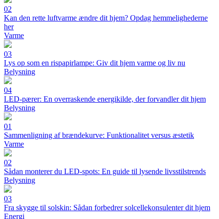
02
Kan den rette luftvarme ændre dit hjem? Opdag hemmelighederne
her
Varme
03
Lys op som en rispapirlampe: Giv dit hjem varme og liv nu
Belysning
04
LED-pærer: En overraskende energikilde, der forvandler dit hjem
Belysning
01
Sammenligning af brændekurve: Funktionalitet versus æstetik
Varme
02
Sådan monterer du LED-spots: En guide til lysende livsstilstrends
Belysning
03
Fra skygge til solskin: Sådan forbedrer solcellekonsulenter dit hjem
Energi