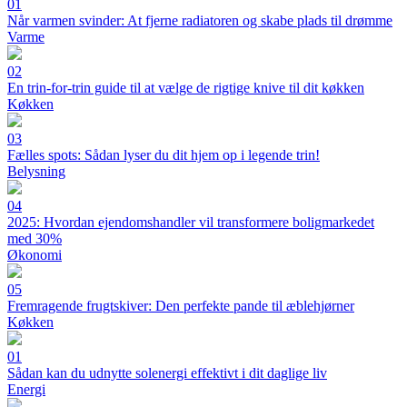
01
Når varmen svinder: At fjerne radiatoren og skabe plads til drømme
Varme
02
En trin-for-trin guide til at vælge de rigtige knive til dit køkken
Køkken
03
Fælles spots: Sådan lyser du dit hjem op i legende trin!
Belysning
04
2025: Hvordan ejendomshandler vil transformere boligmarkedet
med 30%
Økonomi
05
Fremragende frugtskiver: Den perfekte pande til æblehjørner
Køkken
01
Sådan kan du udnytte solenergi effektivt i dit daglige liv
Energi