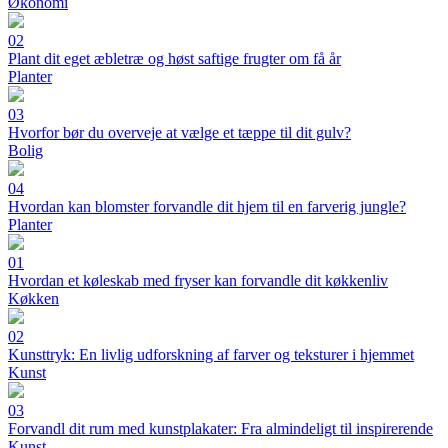
Økonomi
02
Plant dit eget æbletræ og høst saftige frugter om få år
Planter
03
Hvorfor bør du overveje at vælge et tæppe til dit gulv?
Bolig
04
Hvordan kan blomster forvandle dit hjem til en farverig jungle?
Planter
01
Hvordan et køleskab med fryser kan forvandle dit køkkenliv
Køkken
02
Kunsttryk: En livlig udforskning af farver og teksturer i hjemmet
Kunst
03
Forvandl dit rum med kunstplakater: Fra almindeligt til inspirerende
Kunst