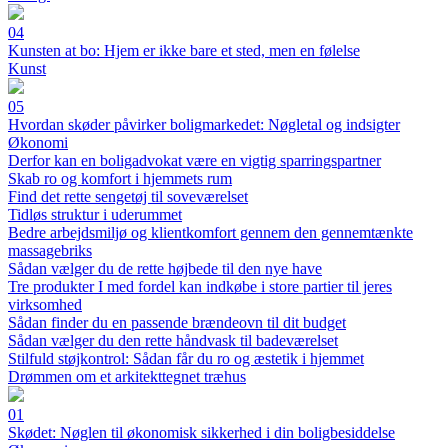
04
Kunsten at bo: Hjem er ikke bare et sted, men en følelse
Kunst
05
Hvordan skøder påvirker boligmarkedet: Nøgletal og indsigter
Økonomi
Derfor kan en boligadvokat være en vigtig sparringspartner
Skab ro og komfort i hjemmets rum
Find det rette sengetøj til soveværelset
Tidløs struktur i uderummet
Bedre arbejdsmiljø og klientkomfort gennem den gennemtænkte
massagebriks
Sådan vælger du de rette højbede til den nye have
Tre produkter I med fordel kan indkøbe i store partier til jeres
virksomhed
Sådan finder du en passende brændeovn til dit budget
Sådan vælger du den rette håndvask til badeværelset
Stilfuld støjkontrol: Sådan får du ro og æstetik i hjemmet
Drømmen om et arkitekttegnet træhus
01
Skødet: Nøglen til økonomisk sikkerhed i din boligbesiddelse