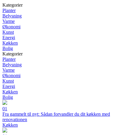
Kategorier
Planter
Belysning
Varme
Økonomi
Kunst
Energi
Køkken
Bolig
Kategorier
Planter
Belysning
Varme
Økonomi
Kunst
Energi
Køkken
Bolig
01
Fra gammelt til nyt: Sådan forvandler du dit køkken med
renovationen
Køkken