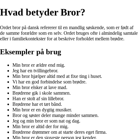
Hvad betyder Bror?
Ordet bror på dansk refererer til en mandlig søskende, som er født af
de samme forældre som en selv. Ordet bruges ofte i almindelig samtale
eller i familiekontekster for at beskrive forholdet mellem brødre.
Eksempler på brug
Min bror er ældre end mig.
Jeg har en tvillingebror.
Min bror hjælper altid med at fixe ting i huset.
Vi har en god forbindelse som brødre.
Min bror elsker at lave mad.
Brødrene gik i skole sammen.
Han er stolt af sin lillebror.
Brødrene har et tæt bånd.
Min bror er en dygtig musiker.
Bror og søster deler mange minder sammen.
Jeg og min bror er som nat og dag.
Min bror er altid der for mig.
Brødrene drømmer om at starte deres eget firma.
Min bror er den sjoveste person jeg kender.