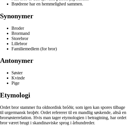
Brødrene har en hemmelighed sammen.
Synonymer
Broder
Brormand
Storebror
Lillebror
Familiemedlem (for bror)
Antonymer
Søster
Kvinde
Pige
Etymologi
Ordet bror stammer fra oldnordisk bróðir, som igen kan spores tilbage
til urgermansk broþēr. Ordet refererer til en mandlig søskende, altså en
brorsøsterrelation. Hvis man tager etymologien i betragtning, har ordet
bror været brugt i skandinaviske sprog i århundreder.