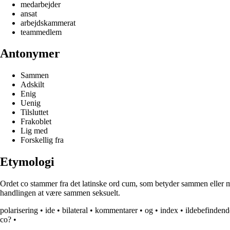
medarbejder
ansat
arbejdskammerat
teammedlem
Antonymer
Sammen
Adskilt
Enig
Uenig
Tilsluttet
Frakoblet
Lig med
Forskellig fra
Etymologi
Ordet co stammer fra det latinske ord cum, som betyder sammen eller me
handlingen at være sammen seksuelt.
polarisering
•
ide
•
bilateral
•
kommentarer
•
og
•
index
•
ildebefindend
co?
•