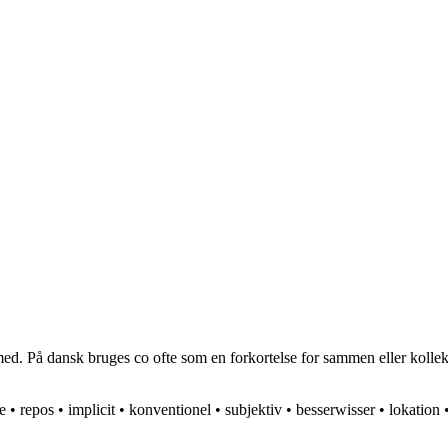
d. På dansk bruges co ofte som en forkortelse for sammen eller kollekti
e
•
repos
•
implicit
•
konventionel
•
subjektiv
•
besserwisser
•
lokation