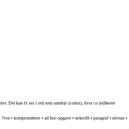
vt. Det kan fx ses i ord som samleje (coitus), hvor co indikerer
•
?vor
•
kompromittere
•
ad hoc-opgave
•
nekrofil
•
paragraf
•
niveau
•