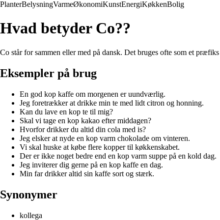
Planter
Belysning
Varme
Økonomi
Kunst
Energi
Køkken
Bolig
Hvad betyder Co??
Co står for sammen eller med på dansk. Det bruges ofte som et præfiks 
Eksempler på brug
En god kop kaffe om morgenen er uundværlig.
Jeg foretrækker at drikke min te med lidt citron og honning.
Kan du lave en kop te til mig?
Skal vi tage en kop kakao efter middagen?
Hvorfor drikker du altid din cola med is?
Jeg elsker at nyde en kop varm chokolade om vinteren.
Vi skal huske at købe flere kopper til køkkenskabet.
Der er ikke noget bedre end en kop varm suppe på en kold dag.
Jeg inviterer dig gerne på en kop kaffe en dag.
Min far drikker altid sin kaffe sort og stærk.
Synonymer
kollega