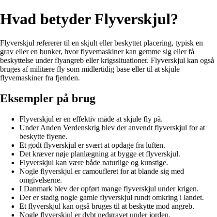
Hvad betyder Flyverskjul?
Flyverskjul refererer til en skjult eller beskyttet placering, typisk en
grav eller en bunker, hvor flyvemaskiner kan gemme sig eller få
beskyttelse under flyangreb eller krigssituationer. Flyverskjul kan også
bruges af militære fly som midlertidig base eller til at skjule
flyvemaskiner fra fjenden.
Eksempler på brug
Flyverskjul er en effektiv måde at skjule fly på.
Under Anden Verdenskrig blev der anvendt flyverskjul for at
beskytte flyene.
Et godt flyverskjul er svært at opdage fra luften.
Det kræver nøje planlægning at bygge et flyverskjul.
Flyverskjul kan være både naturlige og kunstige.
Nogle flyverskjul er camoufleret for at blande sig med
omgivelserne.
I Danmark blev der opført mange flyverskjul under krigen.
Der er stadig nogle gamle flyverskjul rundt omkring i landet.
Et flyverskjul kan også bruges til at beskytte mod angreb.
Nogle flyverskjul er dybt nedgravet under jorden.