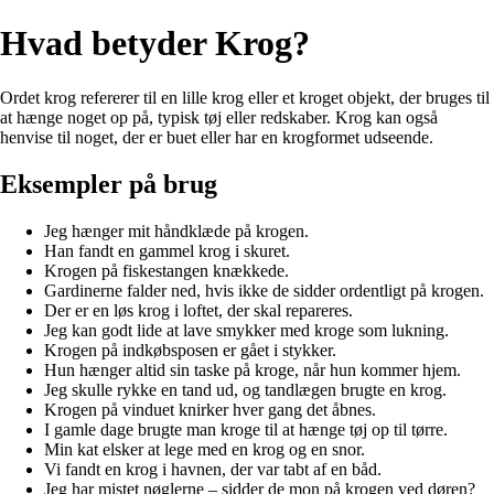
Hvad betyder Krog?
Ordet krog refererer til en lille krog eller et kroget objekt, der bruges til
at hænge noget op på, typisk tøj eller redskaber. Krog kan også
henvise til noget, der er buet eller har en krogformet udseende.
Eksempler på brug
Jeg hænger mit håndklæde på krogen.
Han fandt en gammel krog i skuret.
Krogen på fiskestangen knækkede.
Gardinerne falder ned, hvis ikke de sidder ordentligt på krogen.
Der er en løs krog i loftet, der skal repareres.
Jeg kan godt lide at lave smykker med kroge som lukning.
Krogen på indkøbsposen er gået i stykker.
Hun hænger altid sin taske på kroge, når hun kommer hjem.
Jeg skulle rykke en tand ud, og tandlægen brugte en krog.
Krogen på vinduet knirker hver gang det åbnes.
I gamle dage brugte man kroge til at hænge tøj op til tørre.
Min kat elsker at lege med en krog og en snor.
Vi fandt en krog i havnen, der var tabt af en båd.
Jeg har mistet nøglerne – sidder de mon på krogen ved døren?