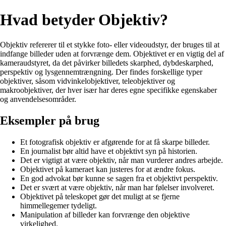
Hvad betyder Objektiv?
Objektiv refererer til et stykke foto- eller videoudstyr, der bruges til at
indfange billeder uden at forvrænge dem. Objektivet er en vigtig del af
kameraudstyret, da det påvirker billedets skarphed, dybdeskarphed,
perspektiv og lysgennemtrængning. Der findes forskellige typer
objektiver, såsom vidvinkelobjektiver, teleobjektiver og
makroobjektiver, der hver især har deres egne specifikke egenskaber
og anvendelsesområder.
Eksempler på brug
Et fotografisk objektiv er afgørende for at få skarpe billeder.
En journalist bør altid have et objektivt syn på historien.
Det er vigtigt at være objektiv, når man vurderer andres arbejde.
Objektivet på kameraet kan justeres for at ændre fokus.
En god advokat bør kunne se sagen fra et objektivt perspektiv.
Det er svært at være objektiv, når man har følelser involveret.
Objektivet på teleskopet gør det muligt at se fjerne
himmellegemer tydeligt.
Manipulation af billeder kan forvrænge den objektive
virkelighed.