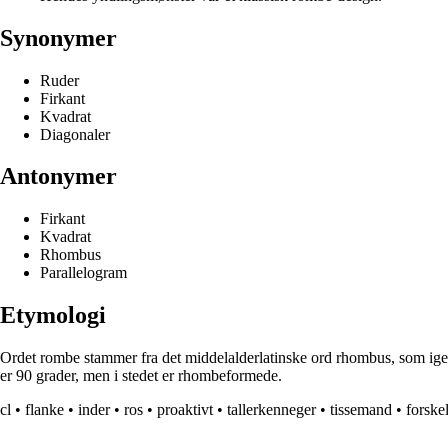
Synonymer
Ruder
Firkant
Kvadrat
Diagonaler
Antonymer
Firkant
Kvadrat
Rhombus
Parallelogram
Etymologi
Ordet rombe stammer fra det middelalderlatinske ord rhombus, som igen k
er 90 grader, men i stedet er rhombeformede.
cl
•
flanke
•
inder
•
ros
•
proaktivt
•
tallerkenneger
•
tissemand
•
forskel