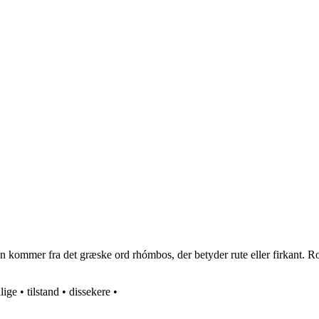
ommer fra det græske ord rhómbos, der betyder rute eller firkant. Rombe
lige
•
tilstand
•
dissekere
•