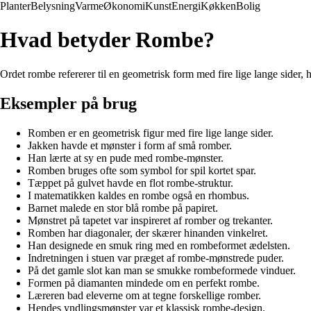
Planter
Belysning
Varme
Økonomi
Kunst
Energi
Køkken
Bolig
Hvad betyder Rombe?
Ordet rombe refererer til en geometrisk form med fire lige lange sider,
Eksempler på brug
Romben er en geometrisk figur med fire lige lange sider.
Jakken havde et mønster i form af små romber.
Han lærte at sy en pude med rombe-mønster.
Romben bruges ofte som symbol for spil kortet spar.
Tæppet på gulvet havde en flot rombe-struktur.
I matematikken kaldes en rombe også en rhombus.
Barnet malede en stor blå rombe på papiret.
Mønstret på tapetet var inspireret af romber og trekanter.
Romben har diagonaler, der skærer hinanden vinkelret.
Han designede en smuk ring med en rombeformet ædelsten.
Indretningen i stuen var præget af rombe-mønstrede puder.
På det gamle slot kan man se smukke rombeformede vinduer.
Formen på diamanten mindede om en perfekt rombe.
Læreren bad eleverne om at tegne forskellige romber.
Hendes yndlingsmønster var et klassisk rombe-design.