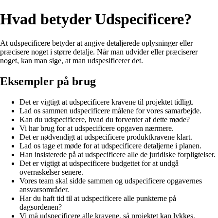
Hvad betyder Udspecificere?
At udspecificere betyder at angive detaljerede oplysninger eller
præcisere noget i større detalje. Når man udvider eller præciserer
noget, kan man sige, at man udspesificerer det.
Eksempler på brug
Det er vigtigt at udspecificere kravene til projektet tidligt.
Lad os sammen udspecificere målene for vores samarbejde.
Kan du udspecificere, hvad du forventer af dette møde?
Vi har brug for at udspecificere opgaven nærmere.
Det er nødvendigt at udspecificere produktkravene klart.
Lad os tage et møde for at udspecificere detaljerne i planen.
Han insisterede på at udspecificere alle de juridiske forpligtelser.
Det er vigtigt at udspecificere budgettet for at undgå
overraskelser senere.
Vores team skal sidde sammen og udspecificere opgavernes
ansvarsområder.
Har du haft tid til at udspecificere alle punkterne på
dagsordenen?
Vi må udspecificere alle kravene, så projektet kan lykkes.